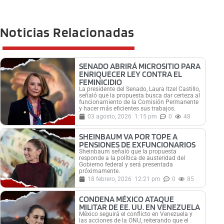
Noticias Relacionadas
SENADO ABRIRÁ MICROSITIO PARA
ENRIQUECER LEY CONTRA EL
FEMINICIDIO
La presidente del Senado, Laura Itzel Castillo,
señaló que la propuesta busca dar certeza al
funcionamiento de la Comisión Permanente
y hacer más eficientes sus trabajos.
03 agosto, 2026
1:15 pm
0
48
SHEINBAUM VA POR TOPE A
PENSIONES DE EXFUNCIONARIOS
Sheinbaum señaló que la propuesta
responde a la política de austeridad del
Gobierno federal y será presentada
próximamente.
18 febrero, 2026
12:21 pm
0
85
CONDENA MÉXICO ATAQUE
MILITAR DE EE. UU. EN VENEZUELA
México seguirá el conflicto en Venezuela y
las acciones de la ONU, reiterando que el