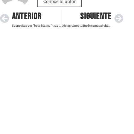
Conoce al autor
ANTERIOR
SIGUIENTE
Sospechas por “bola blanca” tras marcha juvenil desatan polémica nacional en sorteo del SMN
¡No arruines tu fin de semana! checa el Hoy No Circula de este viernes 28 de noviembre