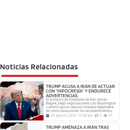
Noticias Relacionadas
TRUMP ACUSA A IRÁN DE ACTUAR
CON “HIPOCRESÍA” Y ENDURECE
ADVERTENCIAS
El portavoz de Exteriores de Irán, Ismail
Bagaei, negó negociaciones con Washington
y afirmó que la relación bilateral dependerá
de cómo evolucionen los acontecimientos.
03 agosto, 2026
12:06 pm
0
47
TRUMP AMENAZA A IRÁN TRAS