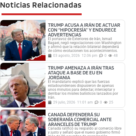
Noticias Relacionadas
TRUMP ACUSA A IRÁN DE ACTUAR
CON “HIPOCRESÍA” Y ENDURECE
ADVERTENCIAS
El portavoz de Exteriores de Irán, Ismail
Bagaei, negó negociaciones con Washington
y afirmó que la relación bilateral dependerá
de cómo evolucionen los acontecimientos.
03 agosto, 2026
12:06 pm
0
48
TRUMP AMENAZA A IRÁN TRAS
ATAQUE A BASE DE EU EN
JORDANIA
El mandatario explicó que las fuerzas
estadounidenses dispusieron de apenas
unos minutos para detectar, interceptar y
derribar los misiles balísticos lanzados por
Irán.
29 julio, 2026
11:01 am
0
25
CANADÁ DEFENDERÁ SU
SOBERANÍA COMERCIAL ANTE
ARANCELES DE TRUMP
Canadá ratificó su respaldo al comercio libre
y justo y señaló que el nuevo gobierno firmó