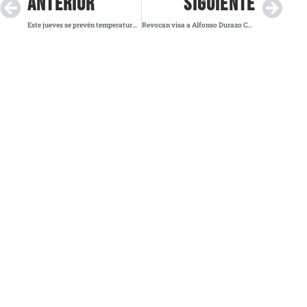
ANTERIOR
SIGUIENTE
Este jueves se prevén temperaturas bajo cero y lluvias fuertes en diversas regiones del país
Revocan visa a Alfonso Durazo Chávez tras investigación de ICE