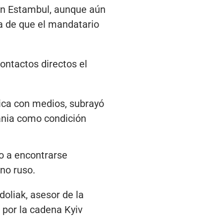
 en Estambul, aunque aún
ra de que el mandatario
ntactos directos el
nica con medios, subrayó
rania como condición
to a encontrarse
rno ruso.
doliak, asesor de la
a por la cadena Kyiv