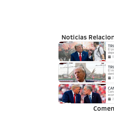
Noticias Relacio
TR
El p
depe
0
TR
El m
derr
2
CA
Cana
econ
2
Comen