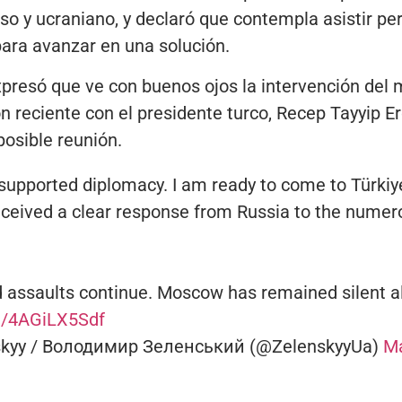
uso y ucraniano, y declaró que contempla asistir 
 para avanzar en una solución.
expresó que ve con buenos ojos la intervención del
 reciente con el presidente turco, Recep Tayyip Er
 posible reunión.
supported diplomacy. I am ready to come to Türkiye
received a clear response from Russia to the numer
d assaults continue. Moscow has remained silent al
om/4AGiLX5Sdf
skyy / Володимир Зеленський (@ZelenskyyUa)
Ma