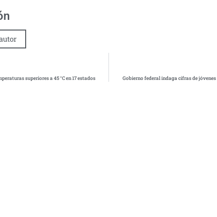
ón
autor
peraturas superiores a 45 °C en 17 estados
Gobierno federal indaga cifras de jóvene