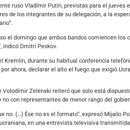
ente ruso Vladímir Putin, previstas para el jueves
es de los integrantes de su delegación, a la espe
ario”.
uso el domingo que ambos bandos comiencen los co
, indicó Dmitri Peskov.
l Kremlin, durante su habitual conferencia telefó
por ahora, declarar el alto el fuego que exigió Uc
e Volodímir Zelenski reiteró que solo está dispues
y no con representantes de menor rango del gobie
e no. (…) Ése no es el formato”, expresó Mijailo Po
 ucraniana, en una entrevista televisiva transmitid