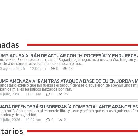
nadas
UMP ACUSA A IRÁN DE ACTUAR CON “HIPOCRESÍA” Y ENDURECE
ortavoz de Exteriores de Irán, Ismail Bagaei, negó negociaciones con Washington y a
nderá de cómo evolucionen los acontecimientos.
3 agosto, 2026
12:06 pm
0
48
UMP AMENAZA A IRÁN TRAS ATAQUE A BASE DE EU EN JORDANI
andatario explicó que las fuerzas estadounidenses dispusieron de apenas unos minu
ibar los misiles balísticos lanzados por Irán.
9 julio, 2026
11:01 am
0
25
NADÁ DEFENDERÁ SU SOBERANÍA COMERCIAL ANTE ARANCELES
dá ratificó su respaldo al comercio libre y justo y señaló que el nuevo gobierno 
ómica y de seguridad.
1 julio, 2026
10:22 am
0
21
tarios