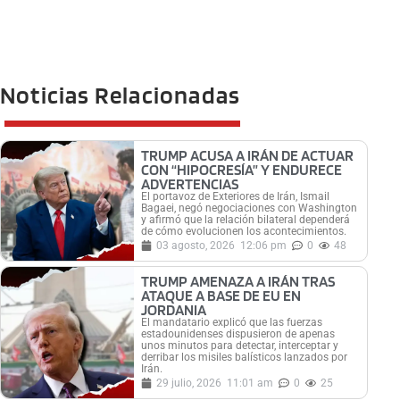
Noticias Relacionadas
TRUMP ACUSA A IRÁN DE ACTUAR
CON “HIPOCRESÍA” Y ENDURECE
ADVERTENCIAS
El portavoz de Exteriores de Irán, Ismail
Bagaei, negó negociaciones con Washington
y afirmó que la relación bilateral dependerá
de cómo evolucionen los acontecimientos.
03 agosto, 2026
12:06 pm
0
48
TRUMP AMENAZA A IRÁN TRAS
ATAQUE A BASE DE EU EN
JORDANIA
El mandatario explicó que las fuerzas
estadounidenses dispusieron de apenas
unos minutos para detectar, interceptar y
derribar los misiles balísticos lanzados por
Irán.
29 julio, 2026
11:01 am
0
25