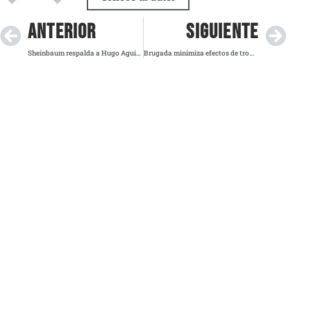
ANTERIOR
SIGUIENTE
Sheinbaum respalda a Hugo Aguilar para presidir la Corte: “Representa un cambio profundo”, afirma
Brugada minimiza efectos de tromba: “Todo está bajo control”, asegura