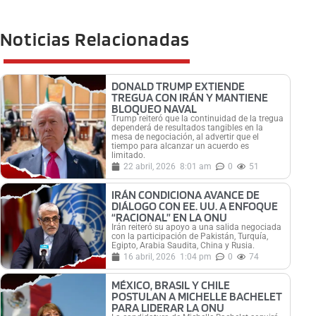
Noticias Relacionadas
DONALD TRUMP EXTIENDE
TREGUA CON IRÁN Y MANTIENE
BLOQUEO NAVAL
Trump reiteró que la continuidad de la tregua
dependerá de resultados tangibles en la
mesa de negociación, al advertir que el
tiempo para alcanzar un acuerdo es
limitado.
22 abril, 2026
8:01 am
0
51
IRÁN CONDICIONA AVANCE DE
DIÁLOGO CON EE. UU. A ENFOQUE
“RACIONAL” EN LA ONU
Irán reiteró su apoyo a una salida negociada
con la participación de Pakistán, Turquía,
Egipto, Arabia Saudita, China y Rusia.
16 abril, 2026
1:04 pm
0
74
MÉXICO, BRASIL Y CHILE
POSTULAN A MICHELLE BACHELET
PARA LIDERAR LA ONU