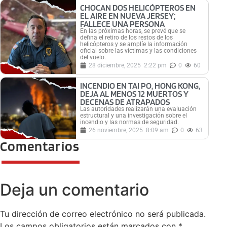
CHOCAN DOS HELICÓPTEROS EN
EL AIRE EN NUEVA JERSEY;
FALLECE UNA PERSONA
En las próximas horas, se prevé que se
defina el retiro de los restos de los
helicópteros y se amplíe la información
oficial sobre las víctimas y las condiciones
del vuelo.
28 diciembre, 2025
2:22 pm
0
60
INCENDIO EN TAI PO, HONG KONG,
DEJA AL MENOS 12 MUERTOS Y
DECENAS DE ATRAPADOS
Las autoridades realizarán una evaluación
estructural y una investigación sobre el
incendio y las normas de seguridad.
26 noviembre, 2025
8:09 am
0
63
Comentarios
Deja un comentario
Tu dirección de correo electrónico no será publicada.
Los campos obligatorios están marcados con
*