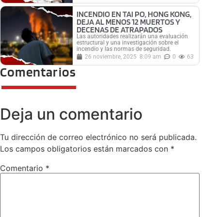
INCENDIO EN TAI PO, HONG KONG,
DEJA AL MENOS 12 MUERTOS Y
DECENAS DE ATRAPADOS
Las autoridades realizarán una evaluación
estructural y una investigación sobre el
incendio y las normas de seguridad.
26 noviembre, 2025
8:09 am
0
63
Comentarios
Deja un comentario
Tu dirección de correo electrónico no será publicada.
Los campos obligatorios están marcados con
*
Comentario
*