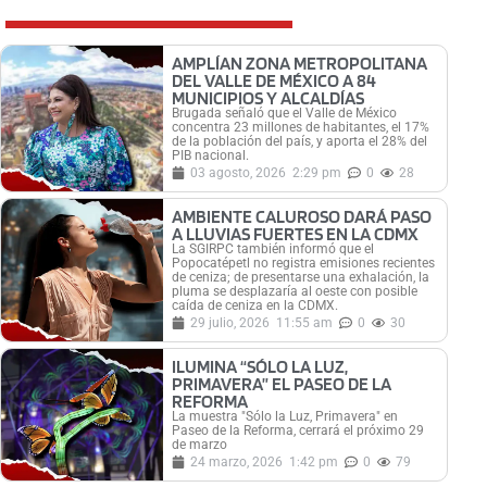
AMPLÍAN ZONA METROPOLITANA
DEL VALLE DE MÉXICO A 84
MUNICIPIOS Y ALCALDÍAS
Brugada señaló que el Valle de México
concentra 23 millones de habitantes, el 17%
de la población del país, y aporta el 28% del
PIB nacional.
03 agosto, 2026
2:29 pm
0
28
AMBIENTE CALUROSO DARÁ PASO
A LLUVIAS FUERTES EN LA CDMX
La SGIRPC también informó que el
Popocatépetl no registra emisiones recientes
de ceniza; de presentarse una exhalación, la
pluma se desplazaría al oeste con posible
caída de ceniza en la CDMX.
29 julio, 2026
11:55 am
0
30
ILUMINA “SÓLO LA LUZ,
PRIMAVERA” EL PASEO DE LA
REFORMA
La muestra "Sólo la Luz, Primavera" en
Paseo de la Reforma, cerrará el próximo 29
de marzo
24 marzo, 2026
1:42 pm
0
79