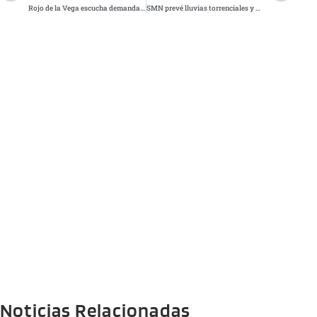
Rojo de la Vega escucha demandas vecinales en la Doctores con programa “Alcaldesa en tu casa”
SMN prevé lluvias torrenciales y calor extremo en varios estados de México este lunes
Noticias Relacionadas