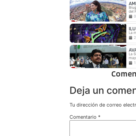
AM
Brug
del 
0
IL
La m
2
AV
La S
mayo
1
Comen
Deja un comen
Tu dirección de correo elect
Comentario
*