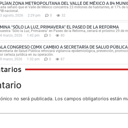
PLÍAN ZONA METROPOLITANA DEL VALLE DE MÉXICO A 84 MUNIC
ada señaló que el Valle de México concentra 23 millones de habitantes, el 17% de la
PIB nacional.
3 agosto, 2026
2:29 pm
0
32
UMINA “SÓLO LA LUZ, PRIMAVERA” EL PASEO DE LA REFORMA
uestra "Sólo la Luz, Primavera" en Paseo de la Reforma, cerrará el próximo 29 de 
4 marzo, 2026
1:42 pm
0
80
ALA CONGRESO CDMX CAMBIO A SECRETARÍA DE SALUD PÚBLICA
ecretaría de Salud Pública reforzará vigilancia epidemiológica, prevención, promoci
r certeza jurídica en su operación.
9 marzo, 2026
1:32 pm
0
87
tarios
tario
rónico no será publicada.
Los campos obligatorios están 