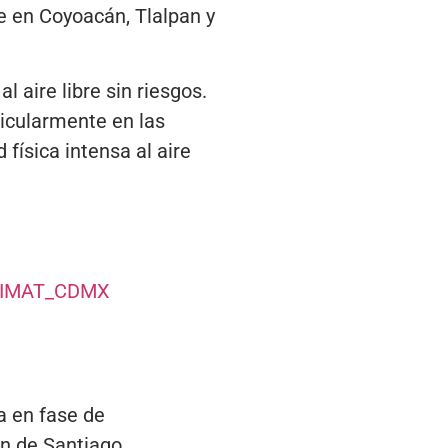
e en Coyoacán, Tlalpan y
l aire libre sin riesgos.
ticularmente en las
 física intensa al aire
IMAT_CDMX
a en fase de
ón de Santiago