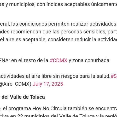
ías y municipios, con índices aceptables únicament
ral, las condiciones permiten realizar actividades a
dades recomiendan que las personas sensibles, par
l aire es aceptable, consideren reducir la actividad
NA: en el resto de la
#CDMX
y zona conurbada.
tividades al aire libre sin riesgos para la salud.
#S
 (@Aire_CDMX)
July 17, 2025
 del Valle de Toluca
o, el programa Hoy No Circula también se encuentr
va en 22 municipios del Valle de Toluca y la regi