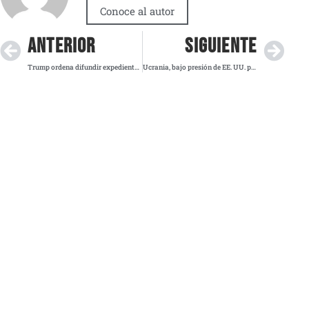
Conoce al autor
ANTERIOR
SIGUIENTE
Trump ordena difundir expedientes de Jeffrey Epstein tras aval casi unánime del Congreso
Ucrania, bajo presión de EE. UU. para aceptar plan de paz que favorece a Rusia