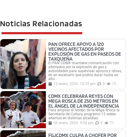
Noticias Relacionadas
PAN OFRECE APOYO A 120
VECINOS AFECTADOS POR
EXPLOSIÓN DE GAS EN PASEOS DE
TAXQUEÑA
El PAN CDMX mantiene comunicación con
afectados por la explosión de gas y
autoridades para supervisar apoyos y obras,
en un escenario que podría durar hasta un
año.
12 enero, 2026
10:25 pm
0
75
CDMX CELEBRARÁ REYES CON
MEGA ROSCA DE 250 METROS EN
EL ÁNGEL DE LA INDEPENDENCIA
Para ampliar el festejo de la Mega Rosca la
Secretaría de Cultura programó 15 sedes
alternas en distintas alcaldías.
03 enero, 2026
9:58 pm
0
71
FGJCDMX CULPA A CHOFER POR