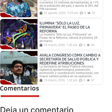
concentra 23 millones de habitantes, el 17%
de la población del país, y aporta el 28% del
PIB nacional.
03 agosto, 2026
2:29 pm
0
32
ILUMINA “SÓLO LA LUZ,
PRIMAVERA” EL PASEO DE LA
REFORMA
La muestra "Sólo la Luz, Primavera" en
Paseo de la Reforma, cerrará el próximo 29
de marzo
24 marzo, 2026
1:42 pm
0
80
AVALA CONGRESO CDMX CAMBIO A
SECRETARÍA DE SALUD PÚBLICA Y
REDEFINE ATRIBUCIONES
La Secretaría de Salud Pública reforzará
vigilancia epidemiológica, prevención,
promoción y coordinación institucional, con
mayor certeza jurídica en su operación.
19 marzo, 2026
1:32 pm
0
87
Comentarios
Deja un comentario