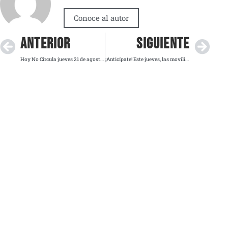
Conoce al autor
ANTERIOR
SIGUIENTE
Hoy No Circula jueves 21 de agosto: ¿Qué autos descansan en la Megalópolis?
¡Anticípate! Este jueves, las movilizaciones y bloqueos complicarán la movilidad en la CDMX