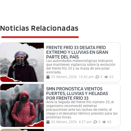
Noticias Relacionadas
FRENTE FRÍO 33 DESATA FRÍO
EXTREMO Y LLUVIAS EN GRAN
PARTE DEL PAÍS
Las autoridades meteorológicas indicaron
que mantienen vigilancia sobre la evolución
del frente frío 33 y su masa de aire polar
asociada.
03 febrero, 2026
10:42 pm
0
63
SMN PRONOSTICA VIENTOS
FUERTES, LLUVIAS Y HELADAS
POR FRENTE FRÍO 33
Ante la llegada del frente frío número 33, el
organismo recomendó extremar
precauciones ante las rachas de viento, el
oleaje y el descenso térmico previsto para las
próximas horas.
03 febrero, 2026
4:27 am
0
65