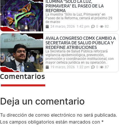
ILUMINA “SÓLO LA LUZ,
PRIMAVERA” EL PASEO DE LA
REFORMA
La muestra "Sólo la Luz, Primavera" en
Paseo de la Reforma, cerrará el próximo 29
de marzo
24 marzo, 2026
1:42 pm
0
82
AVALA CONGRESO CDMX CAMBIO A
SECRETARÍA DE SALUD PÚBLICA Y
REDEFINE ATRIBUCIONES
La Secretaría de Salud Pública reforzará
vigilancia epidemiológica, prevención,
promoción y coordinación institucional, con
mayor certeza jurídica en su operación.
19 marzo, 2026
1:32 pm
0
87
Comentarios
Deja un comentario
Tu dirección de correo electrónico no será publicada.
Los campos obligatorios están marcados con
*