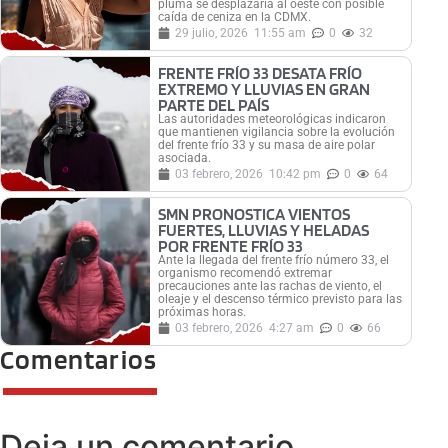
pluma se desplazaría al oeste con posible
caída de ceniza en la CDMX.
29 julio, 2026
11:55 am
0
32
FRENTE FRÍO 33 DESATA FRÍO
EXTREMO Y LLUVIAS EN GRAN
PARTE DEL PAÍS
Las autoridades meteorológicas indicaron
que mantienen vigilancia sobre la evolución
del frente frío 33 y su masa de aire polar
asociada.
03 febrero, 2026
10:42 pm
0
64
SMN PRONOSTICA VIENTOS
FUERTES, LLUVIAS Y HELADAS
POR FRENTE FRÍO 33
Ante la llegada del frente frío número 33, el
organismo recomendó extremar
precauciones ante las rachas de viento, el
oleaje y el descenso térmico previsto para las
próximas horas.
03 febrero, 2026
4:27 am
0
66
Comentarios
Deja un comentario