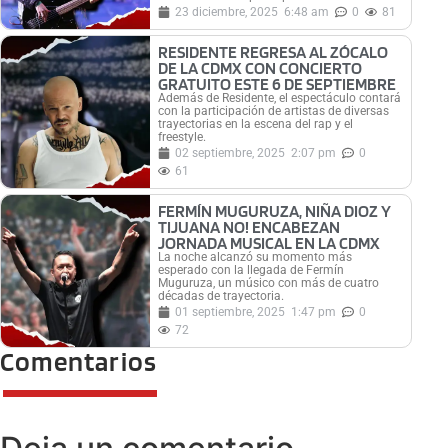
23 diciembre, 2025
6:48 am
0
81
RESIDENTE REGRESA AL ZÓCALO
DE LA CDMX CON CONCIERTO
GRATUITO ESTE 6 DE SEPTIEMBRE
Además de Residente, el espectáculo contará
con la participación de artistas de diversas
trayectorias en la escena del rap y el
freestyle.
02 septiembre, 2025
2:07 pm
0
61
FERMÍN MUGURUZA, NIÑA DIOZ Y
TIJUANA NO! ENCABEZAN
JORNADA MUSICAL EN LA CDMX
La noche alcanzó su momento más
esperado con la llegada de Fermín
Muguruza, un músico con más de cuatro
décadas de trayectoria.
01 septiembre, 2025
1:47 pm
0
72
Comentarios