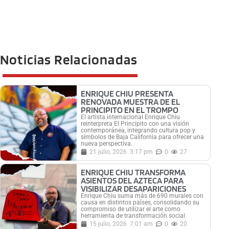
Noticias Relacionadas
ENRIQUE CHIU PRESENTA
RENOVADA MUESTRA DE EL
PRINCIPITO EN EL TROMPO
El artista internacional Enrique Chiu
reinterpreta El Principito con una visión
contemporánea, integrando cultura pop y
símbolos de Baja California para ofrecer una
nueva perspectiva.
21 julio, 2026
3:17 pm
0
27
ENRIQUE CHIU TRANSFORMA
ASIENTOS DEL AZTECA PARA
VISIBILIZAR DESAPARICIONES
Enrique Chiu suma más de 690 murales con
causa en distintos países, consolidando su
compromiso de utilizar el arte como
herramienta de transformación social.
15 julio, 2026
7:01 am
0
20