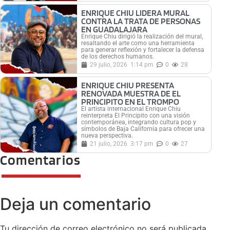
ENRIQUE CHIU LIDERA MURAL
CONTRA LA TRATA DE PERSONAS
EN GUADALAJARA
Enrique Chiu dirigió la realización del mural,
resaltando el arte como una herramienta
para generar reflexión y fortalecer la defensa
de los derechos humanos.
29 julio, 2026
1:14 pm
0
28
ENRIQUE CHIU PRESENTA
RENOVADA MUESTRA DE EL
PRINCIPITO EN EL TROMPO
El artista internacional Enrique Chiu
reinterpreta El Principito con una visión
contemporánea, integrando cultura pop y
símbolos de Baja California para ofrecer una
nueva perspectiva.
21 julio, 2026
3:17 pm
0
27
Comentarios
Deja un comentario
Tu dirección de correo electrónico no será publicada.