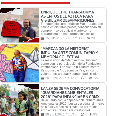
ENRIQUE CHIU TRANSFORMA
ASIENTOS DEL AZTECA PARA
VISIBILIZAR DESAPARICIONES
Enrique Chiu suma más de 690 murales con
causa en distintos países, consolidando su
compromiso de utilizar el arte como
herramienta de transformación social.
15 julio, 2026
7:01 am
0
20
“MARCANDO LA HISTORIA”
IMPULSA ARTE COMUNITARIO Y
MEMORIA COLECTIVA
La realización de “Marcando la Historia”
contó con la participación de la Fundación
Internacional Enrique Chiu, Culturalmente
Responsable A.C., Zona de Paz, así como
voluntarios, artistas y comunidad escolar.
25 mayo, 2026
5:12 pm
0
127
LANZA SEDEMA CONVOCATORIA
“GUARDIANES AMBIENTALES
2026” PARA INFANCIAS EN CDMX
De acuerdo con la dependencia, "Guardianes
Ambientales 2026" busca despertar el interés
de niñas y niños en el cuidado del medio
ambiente a través de la creatividad.
20 abril, 2026
12:53 pm
0
95