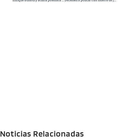
Enrique Bunbury aclara polémica con Amaral tras rumores en redes
Detienen a policía tras muerte de joven durante revisión en Jardín Balbuena
Noticias Relacionadas