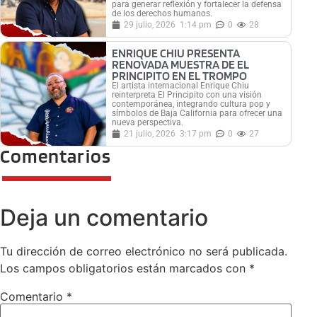
para generar reflexión y fortalecer la defensa
de los derechos humanos.
29 julio, 2026
1:14 pm
0
28
ENRIQUE CHIU PRESENTA
RENOVADA MUESTRA DE EL
PRINCIPITO EN EL TROMPO
El artista internacional Enrique Chiu
reinterpreta El Principito con una visión
contemporánea, integrando cultura pop y
símbolos de Baja California para ofrecer una
nueva perspectiva.
21 julio, 2026
3:17 pm
0
27
Comentarios
Deja un comentario
Tu dirección de correo electrónico no será publicada.
Los campos obligatorios están marcados con
*
Comentario
*