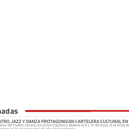
nadas
ATRO, JAZZ Y DANZA PROTAGONIZAN CARTELERA CULTURAL EN
eatro del Pueblo cerrará con Entre Clásicos y Boleros el 9 y 10 de mayo, A la Orilla d
mpay el 24 de mayo tras 49 años de trayectoria.