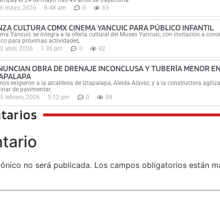
6 mayo, 2026
8:48 am
0
63
NZA CULTURA CDMX CINEMA YANCUIC PARA PÚBLICO INFANTIL
ma Yancuic se integra a la oferta cultural del Museo Yancuic, con invitación a consul
co para próximas actividades.
2 abril, 2026
1:36 pm
0
82
NUNCIAN OBRA DE DRENAJE INCONCLUSA Y TUBERÍA MENOR EN
TAPALAPA
nos exigieron a la alcaldesa de Iztapalapa, Aleida Alavez, y a la constructora agili
inar de pavimentar.
5 febrero, 2026
5:12 pm
0
88
tarios
tario
rónico no será publicada.
Los campos obligatorios están 