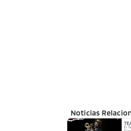
Noticias Relacio
TE
El T
Sana