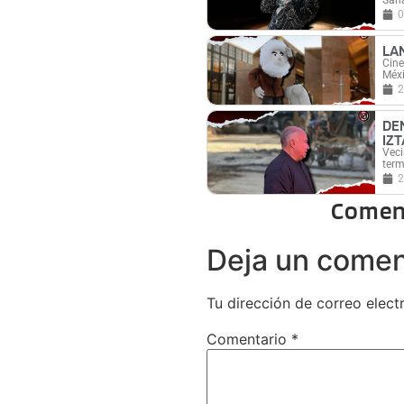
0
LA
Cine
Méxi
2
DE
IZ
Veci
term
2
Comen
Deja un comen
Tu dirección de correo elect
Comentario
*