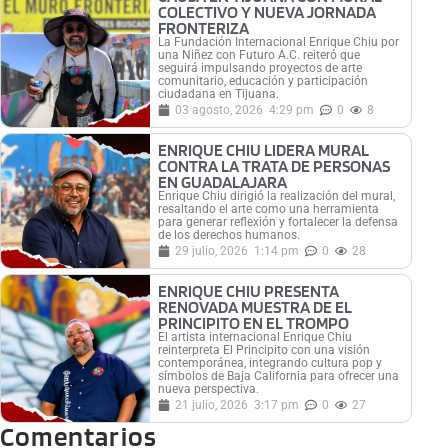
COLECTIVO Y NUEVA JORNADA
FRONTERIZA
La Fundación Internacional Enrique Chiu por
una Niñez con Futuro A.C. reiteró que
seguirá impulsando proyectos de arte
comunitario, educación y participación
ciudadana en Tijuana.
03 agosto, 2026
4:29 pm
0
8
ENRIQUE CHIU LIDERA MURAL
CONTRA LA TRATA DE PERSONAS
EN GUADALAJARA
Enrique Chiu dirigió la realización del mural,
resaltando el arte como una herramienta
para generar reflexión y fortalecer la defensa
de los derechos humanos.
29 julio, 2026
1:14 pm
0
28
ENRIQUE CHIU PRESENTA
RENOVADA MUESTRA DE EL
PRINCIPITO EN EL TROMPO
El artista internacional Enrique Chiu
reinterpreta El Principito con una visión
contemporánea, integrando cultura pop y
símbolos de Baja California para ofrecer una
nueva perspectiva.
21 julio, 2026
3:17 pm
0
27
Comentarios