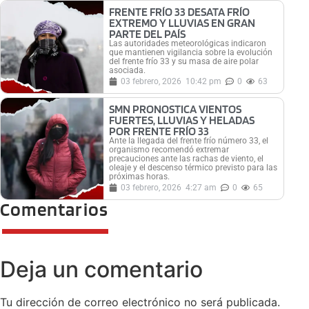
FRENTE FRÍO 33 DESATA FRÍO
EXTREMO Y LLUVIAS EN GRAN
PARTE DEL PAÍS
Las autoridades meteorológicas indicaron
que mantienen vigilancia sobre la evolución
del frente frío 33 y su masa de aire polar
asociada.
03 febrero, 2026
10:42 pm
0
63
SMN PRONOSTICA VIENTOS
FUERTES, LLUVIAS Y HELADAS
POR FRENTE FRÍO 33
Ante la llegada del frente frío número 33, el
organismo recomendó extremar
precauciones ante las rachas de viento, el
oleaje y el descenso térmico previsto para las
próximas horas.
03 febrero, 2026
4:27 am
0
65
Comentarios
Deja un comentario
Tu dirección de correo electrónico no será publicada.