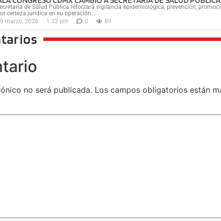
ALA CONGRESO CDMX CAMBIO A SECRETARÍA DE SALUD PÚBLICA
ecretaría de Salud Pública reforzará vigilancia epidemiológica, prevención, promoci
r certeza jurídica en su operación.
9 marzo, 2026
1:32 pm
0
89
tarios
tario
rónico no será publicada.
Los campos obligatorios están 