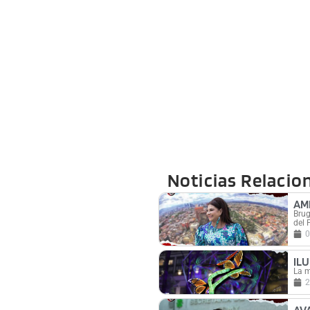
Noticias Relacio
AM
Brug
del 
0
IL
La m
2