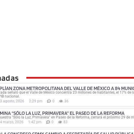
nadas
PLÍAN ZONA METROPOLITANA DEL VALLE DE MÉXICO A 84 MUNIC
ada señaló que el Valle de México concentra 23 millones de habitantes, el 17% de la
PIB nacional.
3 agosto, 2026
2:29 pm
0
36
UMINA “SÓLO LA LUZ, PRIMAVERA” EL PASEO DE LA REFORMA
uestra "Sólo la Luz, Primavera" en Paseo de la Reforma, cerrará el próximo 29 de 
4 marzo, 2026
1:42 pm
0
83