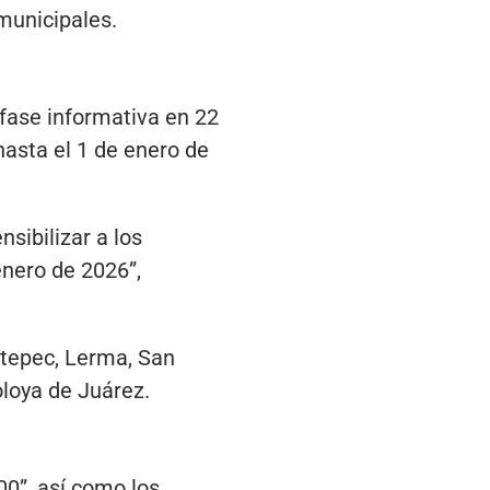
municipales.
 fase informativa en 22
hasta el 1 de enero de
sibilizar a los
enero de 2026”,
ntepec, Lerma, San
loya de Juárez.
00”, así como los