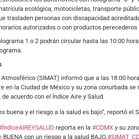
matrícula ecológica, motocicletas, transporte públi
ue trasladen personas con discapacidad acreditada
horarios autorizados o con productos perecederos 
lograma 1 o 2 podrán circular hasta las 10:00 hora
rograma.
s
 Atmosférico (SIMAT) informó que a las 18:00 hor
aire en la Ciudad de México y su zona conurbada s
, de acuerdo con el Índice Aire y Salud.
es buena y el riesgo a la salud es bajo”, reportó el 
#ÍndiceAIREYSALUD
reporta en la
#CDMX
y su zon
e
BUENA con un riesgo a la salud BAJO.
#SIMAT_C