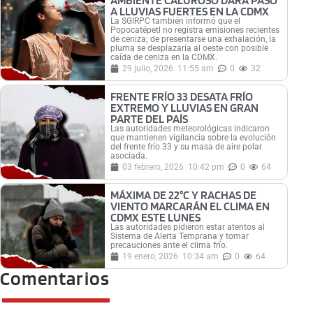
A LLUVIAS FUERTES EN LA CDMX
La SGIRPC también informó que el
Popocatépetl no registra emisiones recientes
de ceniza; de presentarse una exhalación, la
pluma se desplazaría al oeste con posible
caída de ceniza en la CDMX.
29 julio, 2026
11:55 am
0
32
FRENTE FRÍO 33 DESATA FRÍO
EXTREMO Y LLUVIAS EN GRAN
PARTE DEL PAÍS
Las autoridades meteorológicas indicaron
que mantienen vigilancia sobre la evolución
del frente frío 33 y su masa de aire polar
asociada.
03 febrero, 2026
10:42 pm
0
64
MÁXIMA DE 22°C Y RACHAS DE
VIENTO MARCARÁN EL CLIMA EN
CDMX ESTE LUNES
Las autoridades pidieron estar atentos al
Sistema de Alerta Temprana y tomar
precauciones ante el clima frío.
19 enero, 2026
10:34 am
0
64
Comentarios