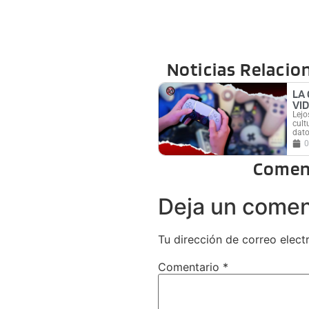
Noticias Relacio
LA
VI
Lejo
cult
dato
0
Comen
Deja un comen
Tu dirección de correo elect
Comentario
*