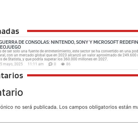
nadas
 GUERRA DE CONSOLAS: NINTENDO, SONY Y MICROSOFT REDEFI
DEOJUEGO
s de ser solo una fuente de entretenimiento, este sector se ha convertido en una 
ural, con un mercado global que en 2023 alcanzó un valor aproximado de 249.600 
s de Statista, y que podría superar los 360.000 millones en 2027.
5 mayo, 2025
11:11 am
0
86
tarios
tario
rónico no será publicada.
Los campos obligatorios están 