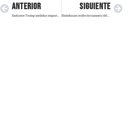
ANTERIOR
SIGUIENTE
Endurece Trump medidas migratorias tras ataque contra Guardia Nacional
Sheinbaum recibe documento del Senado en medio de rumores por futuro de Gertz Manero