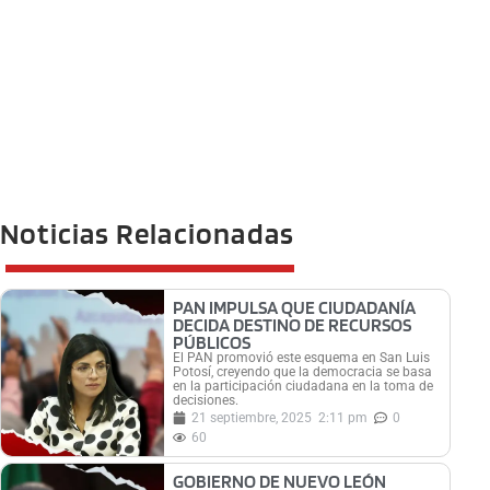
Noticias Relacionadas
PAN IMPULSA QUE CIUDADANÍA
DECIDA DESTINO DE RECURSOS
PÚBLICOS
El PAN promovió este esquema en San Luis
Potosí, creyendo que la democracia se basa
en la participación ciudadana en la toma de
decisiones.
21 septiembre, 2025
2:11 pm
0
60
GOBIERNO DE NUEVO LEÓN