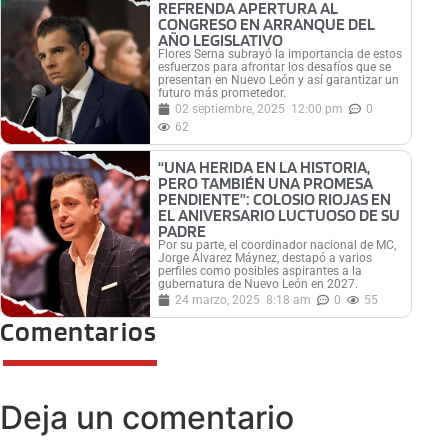
REFRENDA APERTURA AL
CONGRESO EN ARRANQUE DEL
AÑO LEGISLATIVO
Flores Serna subrayó la importancia de estos
esfuerzos para afrontar los desafíos que se
presentan en Nuevo León y así garantizar un
futuro más prometedor.
02 septiembre, 2025
12:00 pm
0
62
“UNA HERIDA EN LA HISTORIA,
PERO TAMBIÉN UNA PROMESA
PENDIENTE”: COLOSIO RIOJAS EN
EL ANIVERSARIO LUCTUOSO DE SU
PADRE
Por su parte, el coordinador nacional de MC,
Jorge Álvarez Máynez, destapó a varios
perfiles como posibles aspirantes a la
gubernatura de Nuevo León en 2027.
24 marzo, 2025
8:18 am
0
55
Comentarios
Deja un comentario