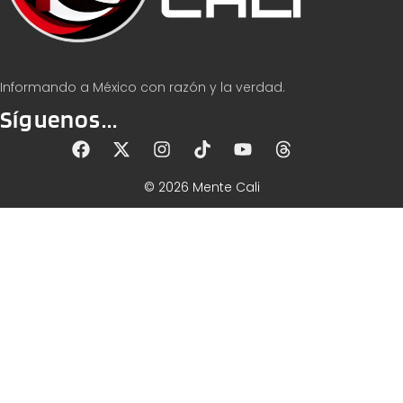
Informando a México con razón y la verdad.
Síguenos...
© 2026 Mente Cali