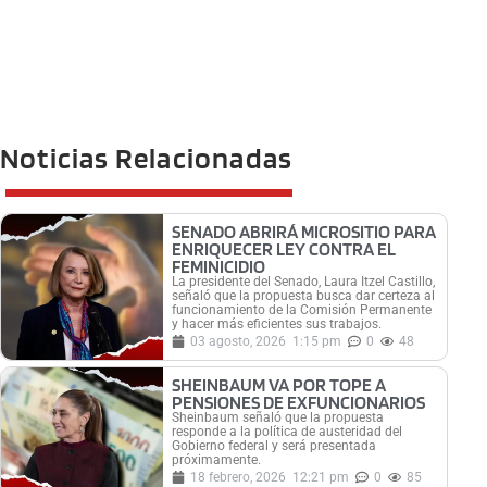
Noticias Relacionadas
SENADO ABRIRÁ MICROSITIO PARA
ENRIQUECER LEY CONTRA EL
FEMINICIDIO
La presidente del Senado, Laura Itzel Castillo,
señaló que la propuesta busca dar certeza al
funcionamiento de la Comisión Permanente
y hacer más eficientes sus trabajos.
03 agosto, 2026
1:15 pm
0
48
SHEINBAUM VA POR TOPE A
PENSIONES DE EXFUNCIONARIOS
Sheinbaum señaló que la propuesta
responde a la política de austeridad del
Gobierno federal y será presentada
próximamente.
18 febrero, 2026
12:21 pm
0
85