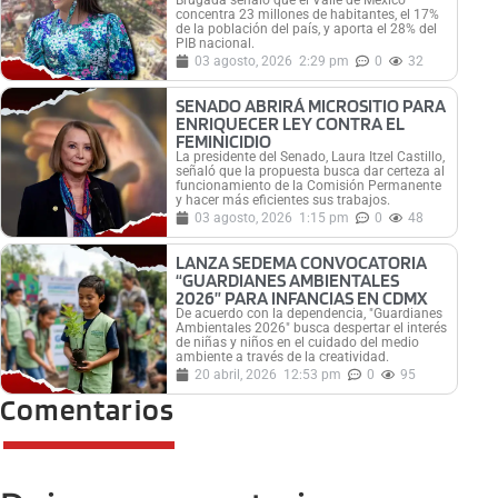
Brugada señaló que el Valle de México
concentra 23 millones de habitantes, el 17%
de la población del país, y aporta el 28% del
PIB nacional.
03 agosto, 2026
2:29 pm
0
32
SENADO ABRIRÁ MICROSITIO PARA
ENRIQUECER LEY CONTRA EL
FEMINICIDIO
La presidente del Senado, Laura Itzel Castillo,
señaló que la propuesta busca dar certeza al
funcionamiento de la Comisión Permanente
y hacer más eficientes sus trabajos.
03 agosto, 2026
1:15 pm
0
48
LANZA SEDEMA CONVOCATORIA
“GUARDIANES AMBIENTALES
2026” PARA INFANCIAS EN CDMX
De acuerdo con la dependencia, "Guardianes
Ambientales 2026" busca despertar el interés
de niñas y niños en el cuidado del medio
ambiente a través de la creatividad.
20 abril, 2026
12:53 pm
0
95
Comentarios