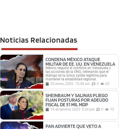
Noticias Relacionadas
CONDENA MÉXICO ATAQUE
MILITAR DE EE. UU. EN VENEZUELA
México seguirá el conflicto en Venezuela y
las acciones de la ONU, reiterando que el
diálogo es la única salida legítima para
mantener la estabilidad regional.
03 enero, 2026
10:38 am
0
62
SHEINBAUM Y SALINAS PLIEGO
FIJAN POSTURAS POR ADEUDO
FISCAL DE 51 MIL MDP
19 diciembre, 2025
5:24 pm
0
72
PAN ADVIERTE QUE VETO A