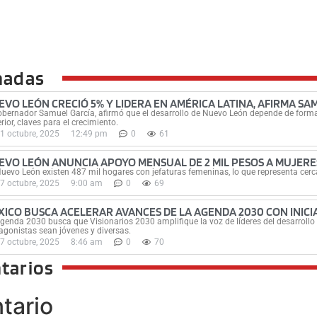
nadas
EVO LEÓN CRECIÓ 5% Y LIDERA EN AMÉRICA LATINA, AFIRMA SA
obernador Samuel García, afirmó que el desarrollo de Nuevo León depende de for
rior, claves para el crecimiento.
1 octubre, 2025
12:49 pm
0
61
EVO LEÓN ANUNCIA APOYO MENSUAL DE 2 MIL PESOS A MUJERE
uevo León existen 487 mil hogares con jefaturas femeninas, lo que representa cerca
7 octubre, 2025
9:00 am
0
69
XICO BUSCA ACELERAR AVANCES DE LA AGENDA 2030 CON INICIA
genda 2030 busca que Visionarios 2030 amplifique la voz de líderes del desarrollo 
agonistas sean jóvenes y diversas.
7 octubre, 2025
8:46 am
0
70
tarios
tario