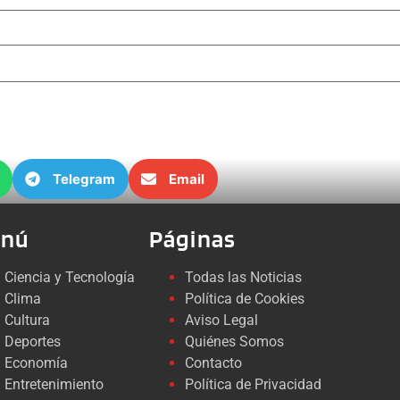
Telegram
Email
nú
Páginas
Ciencia y Tecnología
Todas las Noticias
Clima
Política de Cookies
Cultura
Aviso Legal
Deportes
Quiénes Somos
Economía
Contacto
Entretenimiento
Política de Privacidad