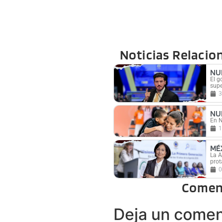
Noticias Relacio
NU
El g
supe
3
NU
En N
1
MÉ
La A
prot
0
Comen
Deja un comen