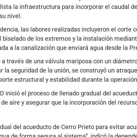
 lista la infraestructura para incorporar el caudal d
u nivel.
encia, las labores realizadas incluyeron el corte c
l biselado de los extremos y la instalación median
da a la canalización que enviará agua desde la Pr
o a través de una válvula mariposa con un diámetr
r la seguridad de la unión, se construyó un atraqu
porte estructural y estabilidad durante la operació
 inició el proceso de llenado gradual del acueducto
de aire y asegurar que la incorporación del recurso
radual del acueducto de Cerro Prieto para evitar ac
 agua de forma segura al sistema”, indicó la depend