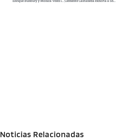
Enrique Bunbury y Mónica Vélez ingresan al Salón de la Fama de Compositores Latinos
Clemente Castañeda exhorta a Sheinbaum a mantener la serenidad y enfocarse en gobernar
Noticias Relacionadas