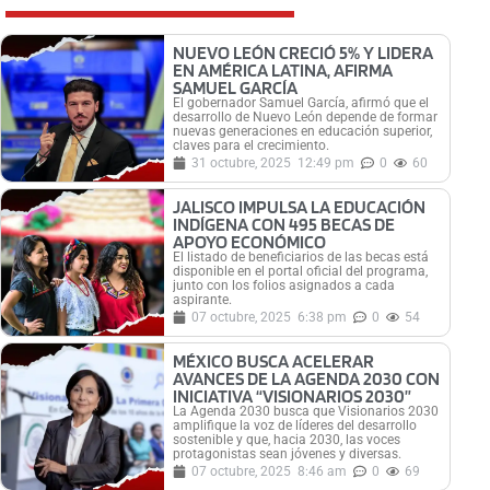
NUEVO LEÓN CRECIÓ 5% Y LIDERA
EN AMÉRICA LATINA, AFIRMA
SAMUEL GARCÍA
El gobernador Samuel García, afirmó que el
desarrollo de Nuevo León depende de formar
nuevas generaciones en educación superior,
claves para el crecimiento.
31 octubre, 2025
12:49 pm
0
60
JALISCO IMPULSA LA EDUCACIÓN
INDÍGENA CON 495 BECAS DE
APOYO ECONÓMICO
El listado de beneficiarios de las becas está
disponible en el portal oficial del programa,
junto con los folios asignados a cada
aspirante.
07 octubre, 2025
6:38 pm
0
54
MÉXICO BUSCA ACELERAR
AVANCES DE LA AGENDA 2030 CON
INICIATIVA “VISIONARIOS 2030”
La Agenda 2030 busca que Visionarios 2030
amplifique la voz de líderes del desarrollo
sostenible y que, hacia 2030, las voces
protagonistas sean jóvenes y diversas.
07 octubre, 2025
8:46 am
0
69