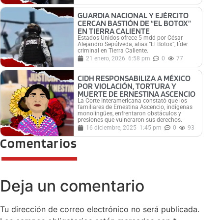
GUARDIA NACIONAL Y EJÉRCITO
CERCAN BASTIÓN DE “EL BOTOX”
EN TIERRA CALIENTE
Estados Unidos ofrece 5 mdd por César
Alejandro Sepúlveda, alias “El Botox”, líder
criminal en Tierra Caliente.
21 enero, 2026
6:58 pm
0
77
CIDH RESPONSABILIZA A MÉXICO
POR VIOLACIÓN, TORTURA Y
MUERTE DE ERNESTINA ASCENCIO
La Corte Interamericana constató que los
familiares de Ernestina Ascencio, indígenas
monolingües, enfrentaron obstáculos y
presiones que vulneraron sus derechos.
16 diciembre, 2025
1:45 pm
0
93
Comentarios
Deja un comentario
Tu dirección de correo electrónico no será publicada.