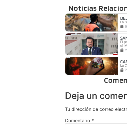
Noticias Relacio
DE
La S
0
SA
El p
el I
2
CA
La C
2
Comen
Deja un comen
Tu dirección de correo elect
Comentario
*