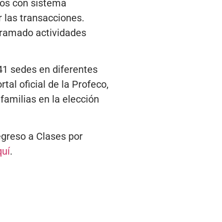
gos con sistema
r las transacciones.
gramado actividades
41 sedes en diferentes
al oficial de la Profeco,
familias en la elección
egreso a Clases por
quí
.