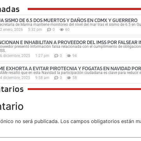
nadas
JA SISMO DE 6.5 DOS MUERTOS Y DAÑOS EN CDMX Y GUERRERO
ecretaría de Marina mantiene monitoreo del nivel del mar tras el sismo de 6.5 en Gu
2 enero, 2026
5:32 pm
0
60
NCIONAN E INHABILITAN A PROVEEDOR DEL IMSS POR FALSEAR
roveedor presentó información falsa relacionada con el cumplimiento de obligacion
MSS.
6 diciembre, 2025
1:27 pm
0
94
ME EXHORTA A EVITAR PIROTECNIA Y FOGATAS EN NAVIDAD PO
AMe resaltó que en esta Navidad la participación ciudadana es clave para reducir e
4 diciembre, 2025
9:58 am
0
58
tarios
tario
rónico no será publicada.
Los campos obligatorios están 