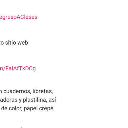
egresoAClases
o sitio web
com/FaIAfTkDCg
 cuadernos, libretas,
doras y plastilina, así
de color, papel crepé,