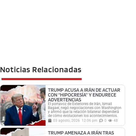
Noticias Relacionadas
TRUMP ACUSA A IRÁN DE ACTUAR
CON “HIPOCRESÍA” Y ENDURECE
ADVERTENCIAS
El portavoz de Exteriores de Irán, Ismail
Bagaei, negó negociaciones con Washington
y afirmó que la relación bilateral dependerá
de cómo evolucionen los acontecimientos.
03 agosto, 2026
12:06 pm
0
48
TRUMP AMENAZA A IRÁN TRAS