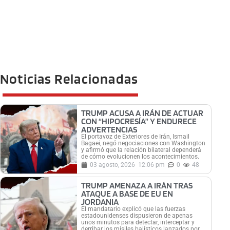
Noticias Relacionadas
TRUMP ACUSA A IRÁN DE ACTUAR
CON “HIPOCRESÍA” Y ENDURECE
ADVERTENCIAS
El portavoz de Exteriores de Irán, Ismail
Bagaei, negó negociaciones con Washington
y afirmó que la relación bilateral dependerá
de cómo evolucionen los acontecimientos.
03 agosto, 2026
12:06 pm
0
48
TRUMP AMENAZA A IRÁN TRAS
ATAQUE A BASE DE EU EN
JORDANIA
El mandatario explicó que las fuerzas
estadounidenses dispusieron de apenas
unos minutos para detectar, interceptar y
derribar los misiles balísticos lanzados por