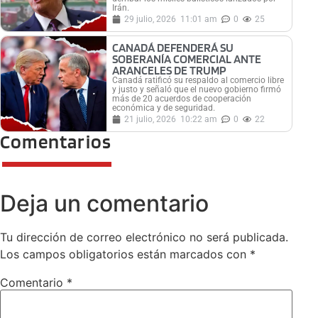
Irán.
29 julio, 2026
11:01 am
0
25
CANADÁ DEFENDERÁ SU
SOBERANÍA COMERCIAL ANTE
ARANCELES DE TRUMP
Canadá ratificó su respaldo al comercio libre
y justo y señaló que el nuevo gobierno firmó
más de 20 acuerdos de cooperación
económica y de seguridad.
21 julio, 2026
10:22 am
0
22
Comentarios
Deja un comentario
Tu dirección de correo electrónico no será publicada.
Los campos obligatorios están marcados con
*
Comentario
*