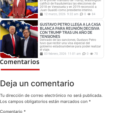
En el primer mandato de Trump, Washington
calificó de fraudulentas las elecciones de
2018 en Venezuela y en 2019 reconoció a
Juan Guaidó como presidente interino.
12 marzo, 2026
9:32 am
0
84
GUSTAVO PETRO LLEGA A LA CASA
BLANCA PARA REUNIÓN DECISIVA
CON TRUMP TRAS UN AÑO DE
TENSIONES
Derivado de las sanciones, Gustavo Petro
tuvo que recibir una visa especial del
gobierno estadounidense para poder realizar
el viaje.
03 febrero, 2026
11:01 am
0
70
Comentarios
Deja un comentario
Tu dirección de correo electrónico no será publicada.
Los campos obligatorios están marcados con
*
Comentario
*