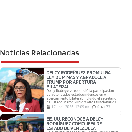
Noticias Relacionadas
DELCY RODRÍGUEZ PROMULGA
LEY DE MINAS Y AGRADECE A
TRUMP POR APERTURA
BILATERAL
Delcy Rodríguez reconoció la participación
de autoridades estadounidenses en el
acercamiento bilateral, incluido el secretario
de Estado Marco Rubio y otros funcionarios.
17 abril, 2026
12:09 am
0
73
EE. UU. RECONOCE A DELCY
RODRÍGUEZ COMO JEFA DE
ESTADO DE VENEZUELA