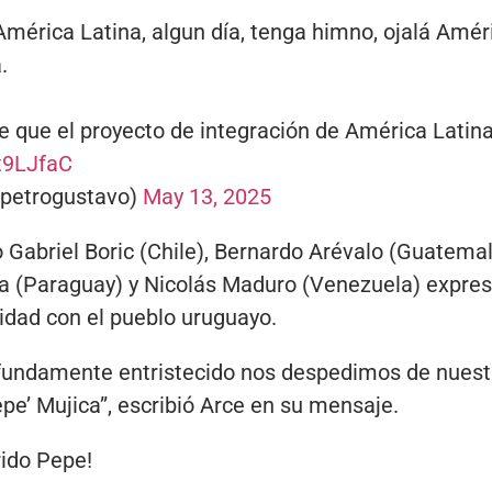
mérica Latina, algun día, tenga himno, ojalá Améri
.
 que el proyecto de integración de América Latina,
t9LJfaC
@petrogustavo)
May 13, 2025
Gabriel Boric (Chile), Bernardo Arévalo (Guatemal
a (Paraguay) y Nicolás Maduro (Venezuela) expre
ridad con el pueblo uruguayo.
ofundamente entristecido nos despedimos de nues
e’ Mujica”, escribió Arce en su mensaje.
rido Pepe!