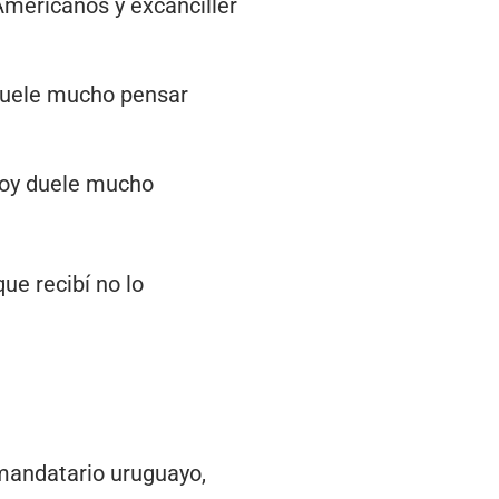
Americanos y excanciller
 duele mucho pensar
 Hoy duele mucho
ue recibí no lo
mandatario uruguayo,