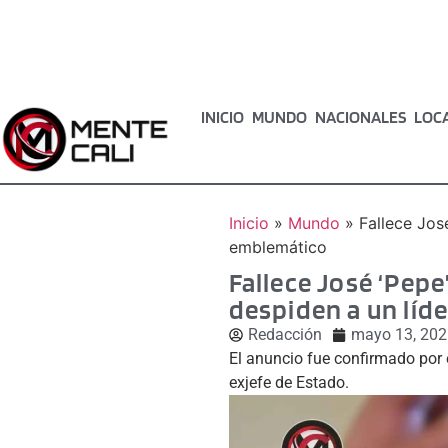
INICIO
MUNDO
NACIONALES
LOC
Inicio
»
Mundo
»
Fallece Jos
emblemático
Fallece José ‘Pepe
despiden a un líd
Redacción
mayo 13, 202
El anuncio fue confirmado por 
exjefe de Estado.