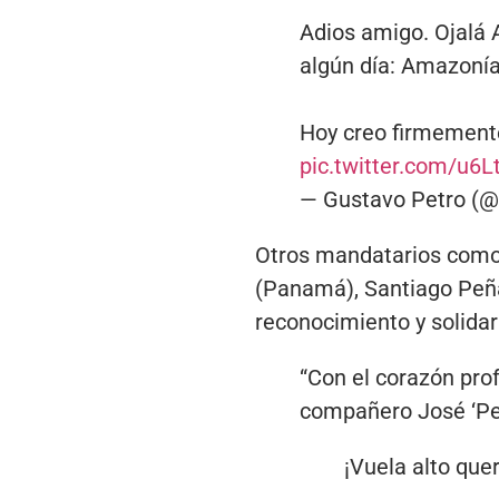
Adios amigo. Ojalá A
algún día: Amazonía
Hoy creo firmemente
pic.twitter.com/u6L
— Gustavo Petro (
Otros mandatarios como 
(Panamá), Santiago Peñ
reconocimiento y solida
“Con el corazón pr
compañero José ‘Pep
¡Vuela alto que