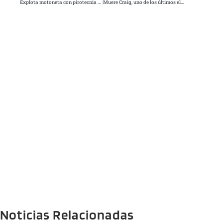
Explota motoneta con pirotecnia en Jilotepec; joven resulta gravemente herido
Muere Craig, uno de los últimos elefantes de colmillos gigantes de África
Noticias Relacionadas