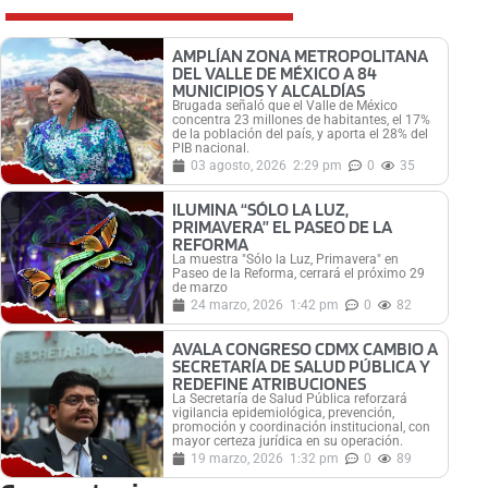
AMPLÍAN ZONA METROPOLITANA
DEL VALLE DE MÉXICO A 84
MUNICIPIOS Y ALCALDÍAS
Brugada señaló que el Valle de México
concentra 23 millones de habitantes, el 17%
de la población del país, y aporta el 28% del
PIB nacional.
03 agosto, 2026
2:29 pm
0
35
ILUMINA “SÓLO LA LUZ,
PRIMAVERA” EL PASEO DE LA
REFORMA
La muestra "Sólo la Luz, Primavera" en
Paseo de la Reforma, cerrará el próximo 29
de marzo
24 marzo, 2026
1:42 pm
0
82
AVALA CONGRESO CDMX CAMBIO A
SECRETARÍA DE SALUD PÚBLICA Y
REDEFINE ATRIBUCIONES
La Secretaría de Salud Pública reforzará
vigilancia epidemiológica, prevención,
promoción y coordinación institucional, con
mayor certeza jurídica en su operación.
19 marzo, 2026
1:32 pm
0
89