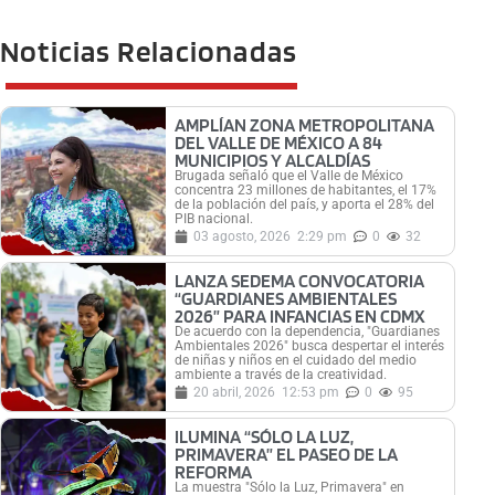
Noticias Relacionadas
AMPLÍAN ZONA METROPOLITANA
DEL VALLE DE MÉXICO A 84
MUNICIPIOS Y ALCALDÍAS
Brugada señaló que el Valle de México
concentra 23 millones de habitantes, el 17%
de la población del país, y aporta el 28% del
PIB nacional.
03 agosto, 2026
2:29 pm
0
32
LANZA SEDEMA CONVOCATORIA
“GUARDIANES AMBIENTALES
2026” PARA INFANCIAS EN CDMX
De acuerdo con la dependencia, "Guardianes
Ambientales 2026" busca despertar el interés
de niñas y niños en el cuidado del medio
ambiente a través de la creatividad.
20 abril, 2026
12:53 pm
0
95
ILUMINA “SÓLO LA LUZ,
PRIMAVERA” EL PASEO DE LA
REFORMA
La muestra "Sólo la Luz, Primavera" en