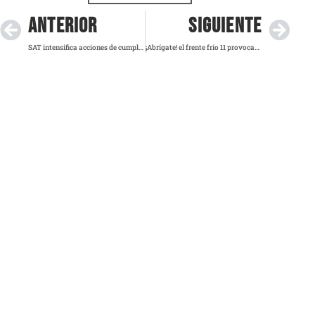
ANTERIOR
SIGUIENTE
SAT intensifica acciones de cumplimiento en Actividades Vulnerables
¡Abrígate! el frente frío 11 provocará bajas temperaturas y lluvias fuertes este miércoles