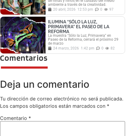
de niñas y niños en el cuidado del medio
ambiente a través de la creatividad.
20 abril, 2026
12:53 pm
0
97
ILUMINA “SÓLO LA LUZ,
PRIMAVERA” EL PASEO DE LA
REFORMA
La muestra "Sólo la Luz, Primavera" en
Paseo de la Reforma, cerrará el próximo 29
de marzo
24 marzo, 2026
1:42 pm
0
82
Comentarios
Deja un comentario
Tu dirección de correo electrónico no será publicada.
Los campos obligatorios están marcados con
*
Comentario
*