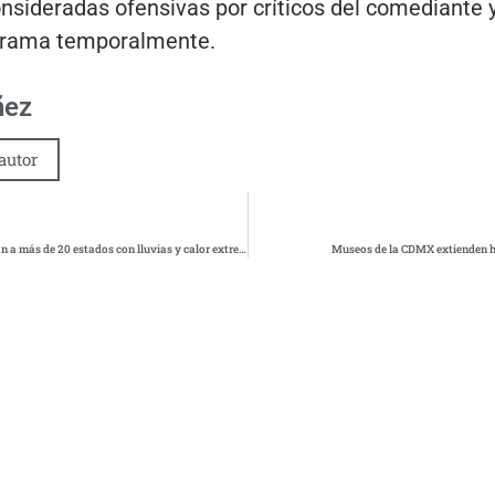
nsideradas ofensivas por críticos del comediante 
ograma temporalmente.
ñez
autor
Huracán Narda y frente frío 4 afectarán a más de 20 estados con lluvias y calor extremo
Museos de la CDMX extienden h