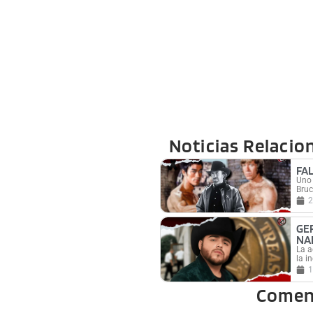
Noticias Relacio
FA
Uno 
Bruc
2
GE
NA
La a
la i
1
Comen