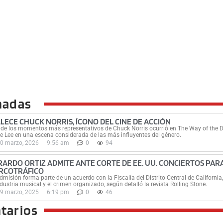
nadas
LLECE CHUCK NORRIS, ÍCONO DEL CINE DE ACCIÓN
de los momentos más representativos de Chuck Norris ocurrió en The Way of the 
e Lee en una escena considerada de las más influyentes del género.
0 marzo, 2026
9:56 am
0
94
RARDO ORTIZ ADMITE ANTE CORTE DE EE. UU. CONCIERTOS PA
RCOTRÁFICO
dmisión forma parte de un acuerdo con la Fiscalía del Distrito Central de California
ndustria musical y el crimen organizado, según detalló la revista Rolling Stone.
9 marzo, 2025
6:19 pm
0
46
tarios