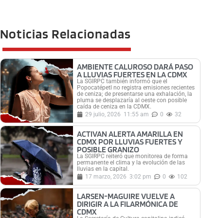
Noticias Relacionadas
AMBIENTE CALUROSO DARÁ PASO
A LLUVIAS FUERTES EN LA CDMX
La SGIRPC también informó que el
Popocatépetl no registra emisiones recientes
de ceniza; de presentarse una exhalación, la
pluma se desplazaría al oeste con posible
caída de ceniza en la CDMX.
29 julio, 2026
11:55 am
0
32
ACTIVAN ALERTA AMARILLA EN
CDMX POR LLUVIAS FUERTES Y
POSIBLE GRANIZO
La SGIRPC reiteró que monitorea de forma
permanente el clima y la evolución de las
lluvias en la capital.
17 marzo, 2026
3:02 pm
0
102
LARSEN-MAGUIRE VUELVE A
DIRIGIR A LA FILARMÓNICA DE
CDMX