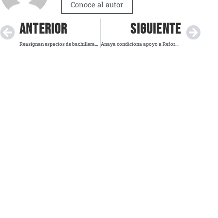
Conoce al autor
ANTERIOR
SIGUIENTE
Reasignan espacios de bachillerato en Quintana Roo para alumnos que quedaron sin lugar
Anaya condiciona apoyo a Reforma Electoral: “Sin sobrerrepresentación ni narcopolíticos”, sostiene