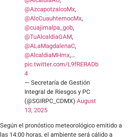
@AzcapotzalcoMx
,
@AlcCuauhtemocMx
,
@cuajimalpa_gob
,
@TuAlcaldiaGAM
,
@ALaMagdalenaC
,
@AlcaldiaMHmx
,…
pic.twitter.com/L9fRERADb
4
— Secretaría de Gestión
Integral de Riesgos y PC
(@SGIRPC_CDMX)
August
13, 2025
Según el pronóstico meteorológico emitido a
las 14:00 horas, el ambiente será cálido a