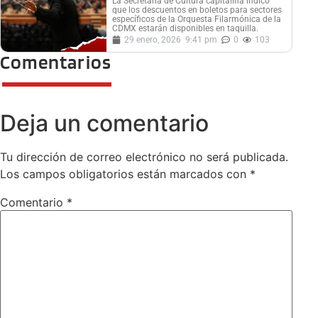
La Secretaría de Cultura capitalina indicó
que los descuentos en boletos para sectores
específicos de la Orquesta Filarmónica de la
CDMX estarán disponibles en taquilla.
29 enero, 2026
9:41 pm
0
103
Comentarios
Deja un comentario
Tu dirección de correo electrónico no será publicada.
Los campos obligatorios están marcados con
*
Comentario
*