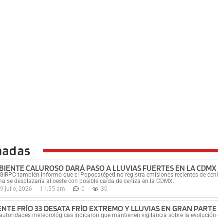
nadas
BIENTE CALUROSO DARÁ PASO A LLUVIAS FUERTES EN LA CDMX
GIRPC también informó que el Popocatépetl no registra emisiones recientes de ceni
a se desplazaría al oeste con posible caída de ceniza en la CDMX.
9 julio, 2026
11:55 am
0
30
ENTE FRÍO 33 DESATA FRÍO EXTREMO Y LLUVIAS EN GRAN PARTE 
autoridades meteorológicas indicaron que mantienen vigilancia sobre la evolución d