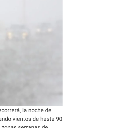
ecorrerá, la noche de
jando vientos de hasta 90
n zonas serranas de