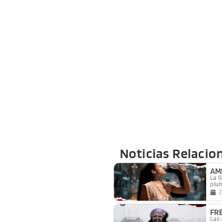
Noticias Relacio
AM
La S
plum
2
FR
Las 