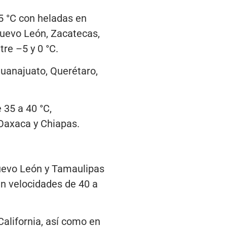
5 °C con heladas en
Nuevo León, Zacatecas,
re –5 y 0 °C.
Guanajuato, Querétaro,
 35 a 40 °C,
 Oaxaca y Chiapas.
Nuevo León y Tamaulipas
an velocidades de 40 a
California, así como en