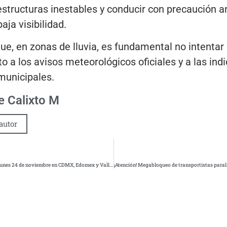
structuras inestables y conducir con precaución an
ja visibilidad.
que, en zonas de lluvia, es fundamental no intentar
 a los avisos meteorológicos oficiales y a las ind
municipales.
 Calixto M
autor
Así aplicará el Hoy No Circula de este lunes 24 de noviembre en CDMX, Edomex y Valle de Toluca