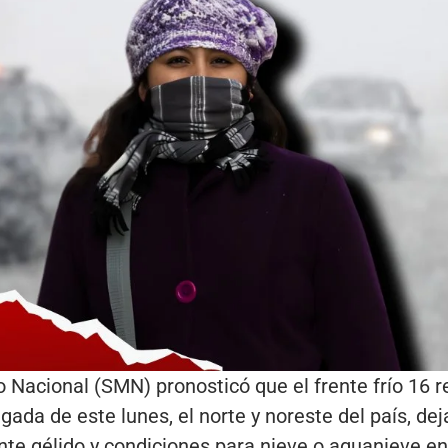
o Nacional (SMN) pronosticó que el frente frío 16 r
ada de este lunes, el norte y noreste del país, de
te gélido y condiciones para nieve o aguanieve e