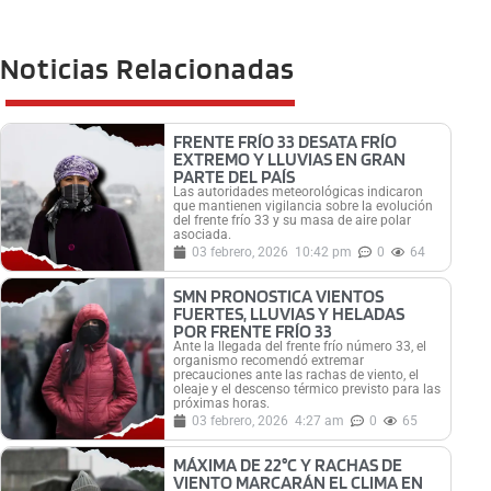
Noticias Relacionadas
FRENTE FRÍO 33 DESATA FRÍO
EXTREMO Y LLUVIAS EN GRAN
PARTE DEL PAÍS
Las autoridades meteorológicas indicaron
que mantienen vigilancia sobre la evolución
del frente frío 33 y su masa de aire polar
asociada.
03 febrero, 2026
10:42 pm
0
64
SMN PRONOSTICA VIENTOS
FUERTES, LLUVIAS Y HELADAS
POR FRENTE FRÍO 33
Ante la llegada del frente frío número 33, el
organismo recomendó extremar
precauciones ante las rachas de viento, el
oleaje y el descenso térmico previsto para las
próximas horas.
03 febrero, 2026
4:27 am
0
65
MÁXIMA DE 22°C Y RACHAS DE
VIENTO MARCARÁN EL CLIMA EN