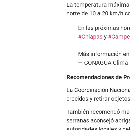
La temperatura máxima en
norte de 10 a 20 km/h c
En las próximas ho
#Chiapas
y
#Campe
Más información en
— CONAGUA Clima 
Recomendaciones de Pro
La Coordinación Nacional 
crecidos y retirar objeto
También recomendó manej
serranas aconsejó abriga
autoridades locales y de