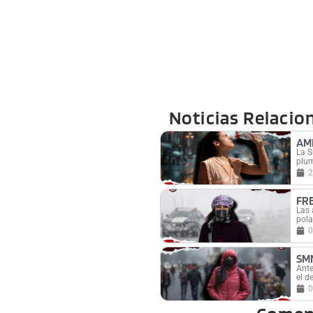
Noticias Relacio
AM
La S
plum
2
FR
Las 
pola
0
SM
Ante
el d
0