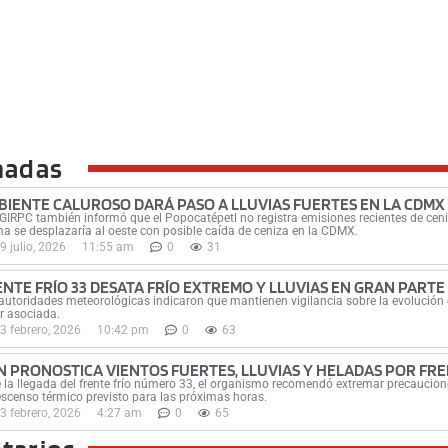
nadas
BIENTE CALUROSO DARÁ PASO A LLUVIAS FUERTES EN LA CDMX
GIRPC también informó que el Popocatépetl no registra emisiones recientes de ceni
a se desplazaría al oeste con posible caída de ceniza en la CDMX.
9 julio, 2026
11:55 am
0
31
ENTE FRÍO 33 DESATA FRÍO EXTREMO Y LLUVIAS EN GRAN PARTE 
autoridades meteorológicas indicaron que mantienen vigilancia sobre la evolución d
r asociada.
3 febrero, 2026
10:42 pm
0
63
N PRONOSTICA VIENTOS FUERTES, LLUVIAS Y HELADAS POR FRE
 la llegada del frente frío número 33, el organismo recomendó extremar precauciones
escenso térmico previsto para las próximas horas.
3 febrero, 2026
4:27 am
0
65