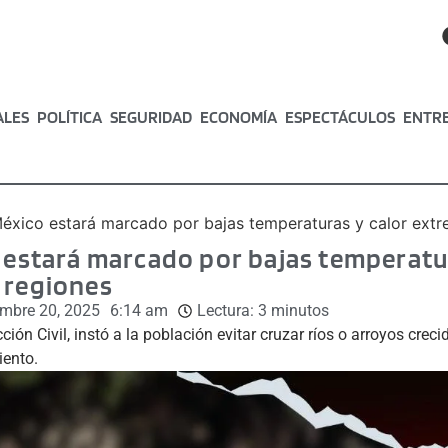
ALES
POLÍTICA
SEGURIDAD
ECONOMÍA
ESPECTÁCULOS
ENTR
México estará marcado por bajas temperaturas y calor extr
o estará marcado por bajas temperatu
 regiones
embre 20, 2025
6:14 am
Lectura:
3
minutos
ión Civil, instó a la población evitar cruzar ríos o arroyos creci
iento.