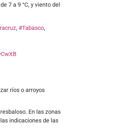
e 7 a 9 °C, y viento del
racruz
,
#Tabasco
,
hwCwXB
zar ríos o arroyos
resbaloso. En las zonas
las indicaciones de las