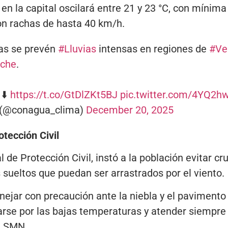
 la capital oscilará entre 21 y 23 °C, con mínima d
on rachas de hasta 40 km/h.
ras se prevén
#Lluvias
intensas en regiones de
#Ve
che
.
 ⬇️
https://t.co/GtDlZKt5BJ
pic.twitter.com/4YQ2
(@conagua_clima)
December 20, 2025
tección Civil
de Protección Civil, instó a la población evitar cru
s sueltos que puedan ser arrastrados por el viento.
ar con precaución ante la niebla y el pavimento 
rse por las bajas temperaturas y atender siempre 
l SMN.