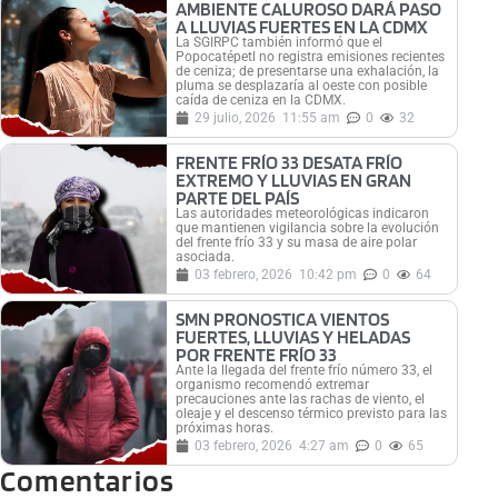
AMBIENTE CALUROSO DARÁ PASO
A LLUVIAS FUERTES EN LA CDMX
La SGIRPC también informó que el
Popocatépetl no registra emisiones recientes
de ceniza; de presentarse una exhalación, la
pluma se desplazaría al oeste con posible
caída de ceniza en la CDMX.
29 julio, 2026
11:55 am
0
32
FRENTE FRÍO 33 DESATA FRÍO
EXTREMO Y LLUVIAS EN GRAN
PARTE DEL PAÍS
Las autoridades meteorológicas indicaron
que mantienen vigilancia sobre la evolución
del frente frío 33 y su masa de aire polar
asociada.
03 febrero, 2026
10:42 pm
0
64
SMN PRONOSTICA VIENTOS
FUERTES, LLUVIAS Y HELADAS
POR FRENTE FRÍO 33
Ante la llegada del frente frío número 33, el
organismo recomendó extremar
precauciones ante las rachas de viento, el
oleaje y el descenso térmico previsto para las
próximas horas.
03 febrero, 2026
4:27 am
0
65
Comentarios