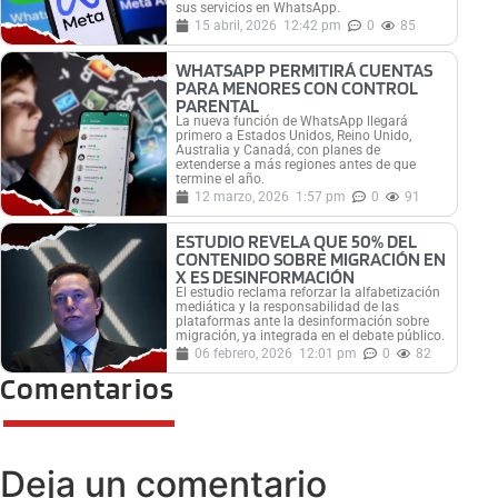
sus servicios en WhatsApp.
15 abril, 2026
12:42 pm
0
85
WHATSAPP PERMITIRÁ CUENTAS
PARA MENORES CON CONTROL
PARENTAL
La nueva función de WhatsApp llegará
primero a Estados Unidos, Reino Unido,
Australia y Canadá, con planes de
extenderse a más regiones antes de que
termine el año.
12 marzo, 2026
1:57 pm
0
91
ESTUDIO REVELA QUE 50% DEL
CONTENIDO SOBRE MIGRACIÓN EN
X ES DESINFORMACIÓN
El estudio reclama reforzar la alfabetización
mediática y la responsabilidad de las
plataformas ante la desinformación sobre
migración, ya integrada en el debate público.
06 febrero, 2026
12:01 pm
0
82
Comentarios
Deja un comentario