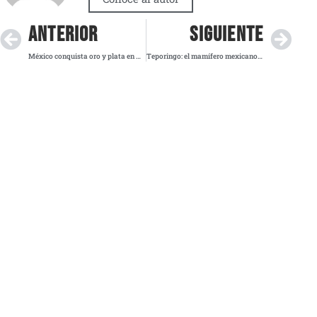
ANTERIOR
SIGUIENTE
México conquista oro y plata en marcha femenil de los Panamericanos Junior 2025
Teporingo: el mamífero mexicano que la deforestación empuja a la extinción