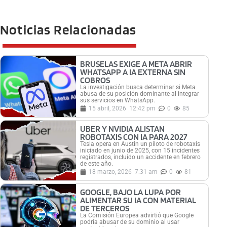
Noticias Relacionadas
BRUSELAS EXIGE A META ABRIR
WHATSAPP A IA EXTERNA SIN
COBROS
La investigación busca determinar si Meta
abusa de su posición dominante al integrar
sus servicios en WhatsApp.
15 abril, 2026
12:42 pm
0
85
UBER Y NVIDIA ALISTAN
ROBOTAXIS CON IA PARA 2027
Tesla opera en Austin un piloto de robotaxis
iniciado en junio de 2025, con 15 incidentes
registrados, incluido un accidente en febrero
de este año.
18 marzo, 2026
7:31 am
0
81
GOOGLE, BAJO LA LUPA POR
ALIMENTAR SU IA CON MATERIAL
DE TERCEROS
La Comisión Europea advirtió que Google
podría abusar de su dominio al usar